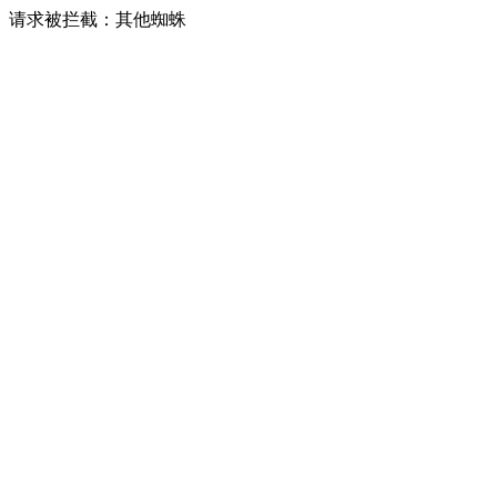
请求被拦截：其他蜘蛛