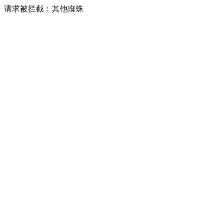
请求被拦截：其他蜘蛛