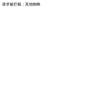
请求被拦截：其他蜘蛛