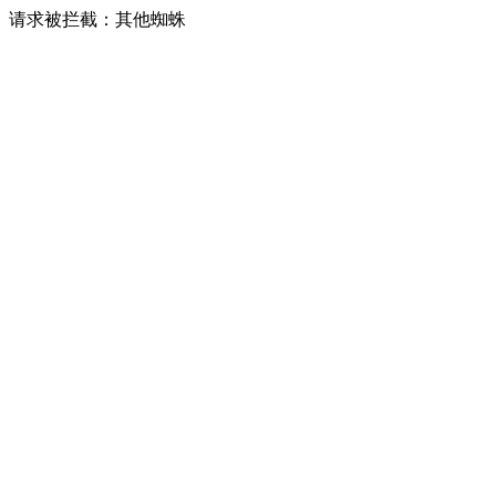
请求被拦截：其他蜘蛛