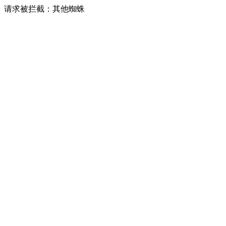
请求被拦截：其他蜘蛛