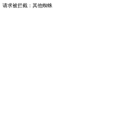
请求被拦截：其他蜘蛛