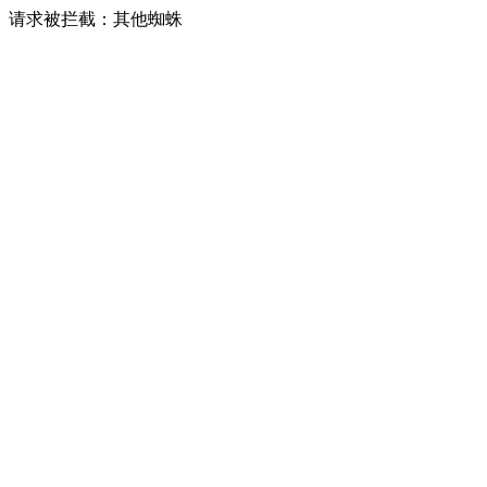
请求被拦截：其他蜘蛛