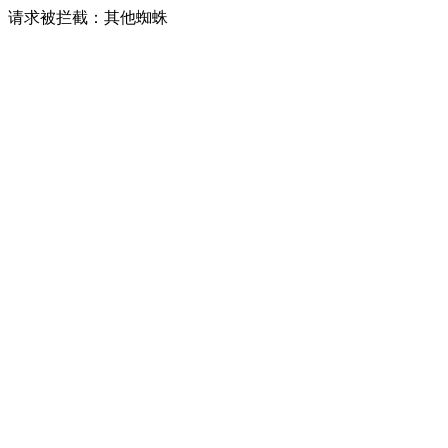
请求被拦截：其他蜘蛛