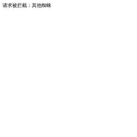
请求被拦截：其他蜘蛛