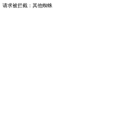
请求被拦截：其他蜘蛛