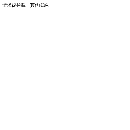
请求被拦截：其他蜘蛛