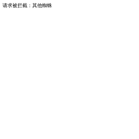
请求被拦截：其他蜘蛛