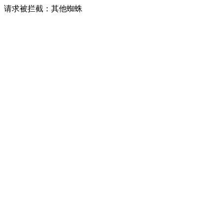
请求被拦截：其他蜘蛛